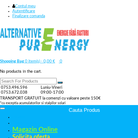
Contul meu
Autentificare
Finalizare comanda
Shopping Bag
0 item(s) -
0,00
€
0
No products in the cart.
0753.496.596
Luniu-Vineri
0753.672.038
09:00-17:00
TRANSPORT GRATUIT la comenzi cu valoare peste 150€
*cu exceptia acumulatorilor si stalpilor solari
Acasa
Despre noi
Magazin Online
Solicita oferta