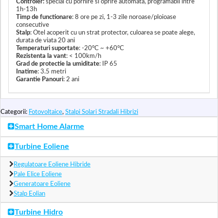
Controler:
special cu pornire si oprire automata, programabil intre
1h-13h
Timp de functionare
: 8 ore pe zi, 1-3 zile noroase/ploioase
consecutive
Stalp
: Otel acoperit cu un strat protector, culoarea se poate alege,
durata de viata 20 ani
Temperaturi suportate
: -20°C ~ +60°C
Rezistenta la vant
: < 100km/h
Grad de protectie la umiditate
: IP 65
Inatime
: 3.5 metri
Garantie Panouri
: 2 ani
Categorii:
Fotovoltaice
,
Stalpi Solari Stradali Hibrizi
Smart Home Alarme
Turbine Eoliene
Regulatoare Eoliene Hibride
Pale Elice Eoliene
Generatoare Eoliene
Stalp Eolian
Turbine Hidro