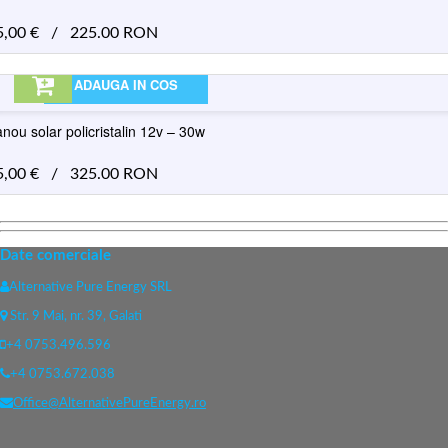
5,00
€
/
225.00 RON
ADAUGA IN COS
nou solar policristalin 12v – 30w
5,00
€
/
325.00 RON
Date comerciale
Alternative Pure Energy SRL
Str. 9 Mai, nr. 39, Galati
+4 0753.496.596
+4 0753.672.038
Office@AlternativePureEnergy.ro