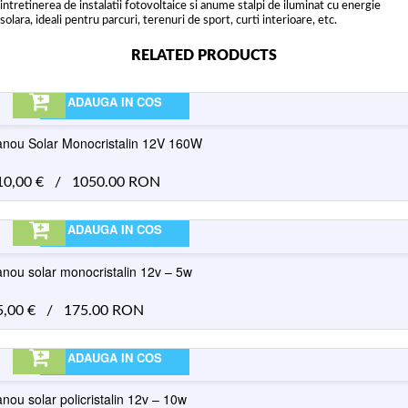
intretinerea de instalatii fotovoltaice si anume stalpi de iluminat cu energie
solara, ideali pentru parcuri, terenuri de sport, curti interioare, etc.
RELATED PRODUCTS
ADAUGA IN COS
nou Solar Monocristalin 12V 160W
10,00
€
/
1050.00 RON
ADAUGA IN COS
nou solar monocristalin 12v – 5w
5,00
€
/
175.00 RON
ADAUGA IN COS
nou solar policristalin 12v – 10w