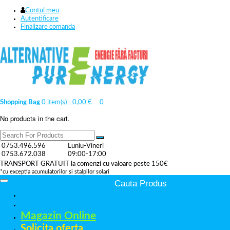
Contul meu
Autentificare
Finalizare comanda
Shopping Bag
0 item(s) -
0,00
€
0
No products in the cart.
0753.496.596
Luniu-Vineri
0753.672.038
09:00-17:00
TRANSPORT GRATUIT la comenzi cu valoare peste 150€
*cu exceptia acumulatorilor si stalpilor solari
Acasa
Despre noi
Magazin Online
Solicita oferta