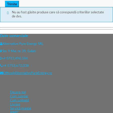
Nu au fost găsite produse care să corespundă criteriilor selectate
de dvs.
Date comerciale
Alternative Pure Energy SRL
Str. 9 Mai, nr. 39, Galati
+4 0753.496.596
+4 0753.672.038
Office@AlternativePureEnergy.ro
Despre noi
Cum cumpar
Cum comand
Livrare
Servicii montaj
ANPC