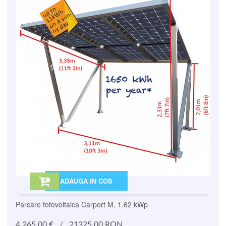
ADAUGA IN COS
Parcare fotovoltaica Carport M, 1.62 kWp
4.265,00
€
/
21325.00 RON