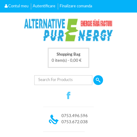
Contul meu
Autentificare
Finalizare comanda
Shopping Bag
0 item(s) -
0,00
€
0753.496.596
0753.672.038