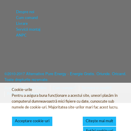
Despre noi
Cum comand
Livrare
Servicii montaj
ANPC
©2010-2017 Alternative Pure Energy - Energie Gratis. Oriunde. Oricand.
Toate drepturile rezervate.
Acasa
Magazin Online
Cum cumpar?
Termeni si conditii
Cookie-urile
Politica de returnari
Pentru a asigura buna funcționare a acestui site, uneori plasăm în
computerul dumneavoastră mici fișiere cu date, cunoscute sub
numele de cookie-uri. Majoritatea site-urilor mari fac acest lucru.
Acceptare cookie-uri
Citește mai mult