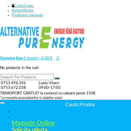
Contul meu
Autentificare
Finalizare comanda
Shopping Bag
0 item(s) -
0,00
€
0
No products in the cart.
0753.496.596
Luniu-Vineri
0753.672.038
09:00-17:00
TRANSPORT GRATUIT la comenzi cu valoare peste 150€
*cu exceptia acumulatorilor si stalpilor solari
Acasa
Despre noi
Magazin Online
Solicita oferta