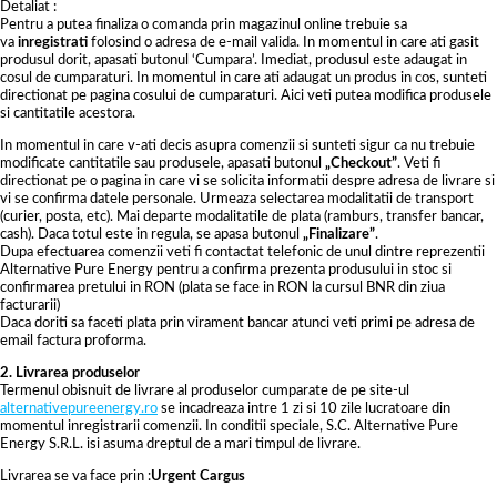
Detaliat :
Pentru a putea finaliza o comanda prin magazinul online trebuie sa
va
inregistrati
folosind o adresa de e-mail valida. In momentul in care ati gasit
produsul dorit, apasati butonul ‘Cumpara’. Imediat, produsul este adaugat in
cosul de cumparaturi. In momentul in care ati adaugat un produs in cos, sunteti
directionat pe pagina cosului de cumparaturi. Aici veti putea modifica produsele
si cantitatile acestora.
In momentul in care v-ati decis asupra comenzii si sunteti sigur ca nu trebuie
modificate cantitatile sau produsele, apasati butonul
„Checkout”
. Veti fi
directionat pe o pagina in care vi se solicita informatii despre adresa de livrare si
vi se confirma datele personale. Urmeaza selectarea modalitatii de transport
(curier, posta, etc). Mai departe modalitatile de plata (ramburs, transfer bancar,
cash). Daca totul este in regula, se apasa butonul
„Finalizare”
.
Dupa efectuarea comenzii veti fi contactat telefonic de unul dintre reprezentii
Alternative Pure Energy pentru a confirma prezenta produsului in stoc si
confirmarea pretului in RON (plata se face in RON la cursul BNR din ziua
facturarii)
Daca doriti sa faceti plata prin virament bancar atunci veti primi pe adresa de
email factura proforma.
2. Livrarea produselor
Termenul obisnuit de livrare al produselor cumparate de pe site-ul
alternativepureenergy.ro
se incadreaza intre 1 zi si 10 zile lucratoare din
momentul inregistrarii comenzii. In conditii speciale, S.C. Alternative Pure
Energy S.R.L. isi asuma dreptul de a mari timpul de livrare.
Livrarea se va face prin :
Urgent
Cargus