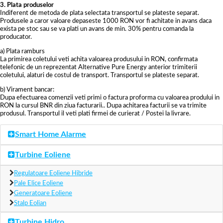
3. Plata produselor
Indiferent de metoda de plata selectata transportul se plateste separat.
Produsele a caror valoare depaseste 1000 RON vor fi achitate in avans daca
exista pe stoc sau se va plati un avans de min. 30% pentru comanda la
producator.
a) Plata ramburs
La primirea coletului veti achita valoarea produsului in RON, confirmata
telefonic de un reprezentat Alternative Pure Energy anterior trimiterii
coletului, alaturi de costul de transport. Transportul se plateste separat.
b) Virament bancar:
Dupa efectuarea comenzii veti primi o factura proforma cu valoarea prodului in
RON la cursul BNR din ziua facturarii.. Dupa achitarea facturii se va trimite
produsul. Transportul il veti plati firmei de curierat / Postei la livrare.
Smart Home Alarme
Turbine Eoliene
Regulatoare Eoliene Hibride
Pale Elice Eoliene
Generatoare Eoliene
Stalp Eolian
Turbine Hidro