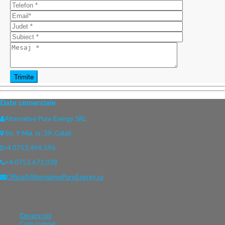
Date comerciale
Alternative Pure Energy SRL
Str. 9 Mai, nr. 39, Galati
+4 0753.496.596
+4 0753.672.038
Office@AlternativePureEnergy.ro
Despre noi
Cum cumpar