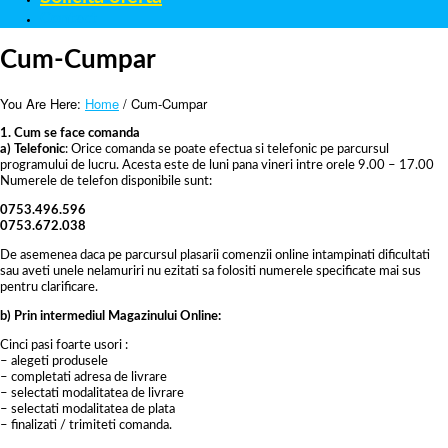
Contact
Cum-Cumpar
You Are Here:
Home
/
Cum-Cumpar
1. Cum se face comanda
a) Telefonic
: Orice comanda se poate efectua si telefonic pe parcursul
programului de lucru. Acesta este de luni pana vineri intre orele 9.00 – 17.00
Numerele de telefon disponibile sunt:
0753.496.596
0753.672.038
De asemenea daca pe parcursul plasarii comenzii online intampinati dificultati
sau aveti unele nelamuriri nu ezitati sa folositi numerele specificate mai sus
pentru clarificare.
b) Prin intermediul Magazinului Online:
Cinci pasi foarte usori :
– alegeti produsele
– completati adresa de livrare
– selectati modalitatea de livrare
– selectati modalitatea de plata
– finalizati / trimiteti comanda.