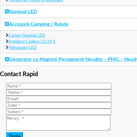
Trecere de Pietoni si Avertizare
Iluminat LED
Accesorii Camping / Rulote
Corpuri Iluminat LED
Frigidere/Coolere 12/24 V
Televizoare LED
Generator cu Magneti Permanenti Neodim – PMG – Neo
Contact Rapid