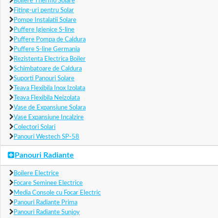
Boilere Thermo Solare
Fiting-uri pentru Solar
Pompe Instalatii Solare
Puffere Igienice S-line
Puffere Pompa de Caldura
Puffere S-line Germania
Rezistenta Electrica Boiler
Schimbatoare de Caldura
Suporti Panouri Solare
Teava Flexibila Inox Izolata
Teava Flexibila Neizolata
Vase de Expansiune Solara
Vase Expansiune Incalzire
Colectori Solari
Panouri Westech SP-58
Panouri Radiante
Boilere Electrice
Focare Seminee Electrice
Media Console cu Focar Electric
Panouri Radiante Prima
Panouri Radiante Sunjoy