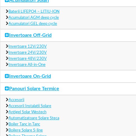
Acumulatori Solari
Baterii LIFEPO4 – LITIU-ION
Acumulatori AGM deep cycle
Acumulatori GEL deep cycle
Invertoare Off-Grid
Invertoare 12V/230V
Invertoare 24V/230V
Invertoare 48V/230V
Invertoare All-in-One
Invertoare On-Grid
Panouri Solare Termice
Accesorii
Accesorii Instalatii Solare
Antigel Solar Westech
Automatizatoare Solare Steca
Boiler Tanc in Tanc
Boilere Solare S-line