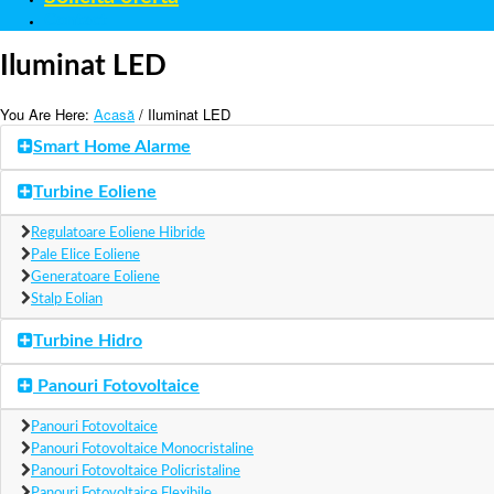
Contact
Iluminat LED
You Are Here:
Acasă
/ Iluminat LED
Smart Home Alarme
Turbine Eoliene
Regulatoare Eoliene Hibride
Pale Elice Eoliene
Generatoare Eoliene
Stalp Eolian
Turbine Hidro
Panouri Fotovoltaice
Panouri Fotovoltaice
Panouri Fotovoltaice Monocristaline
Panouri Fotovoltaice Policristaline
Panouri Fotovoltaice Flexibile