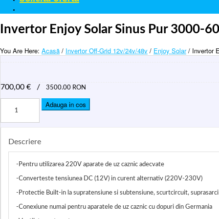
Contact
Invertor Enjoy Solar Sinus Pur 3000
You Are Here:
Acasă
/
Invertor Off-Grid 12v/24v/48v
/
Enjoy Solar
/ Invertor
700,00
€
/
3500.00 RON
Adauga in cos
Descriere
-Pentru utilizarea 220V aparate de uz caznic adecvate
-Converteste tensiunea DC (12V) in curent alternativ (220V-230V)
-Protectie Built-in la supratensiune si subtensiune, scurtcircuit, suprasarci
-Conexiune numai pentru aparatele de uz caznic cu dopuri din Germania