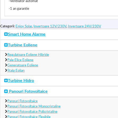
-Ventilator automat
-1 an garantie
Categorii:
Enjoy Solar
,
Invertoare 12V/230V
,
Invertoare 24V/230V
Smart Home Alarme
Turbine Eoliene
Regulatoare Eoliene Hibride
Pale Elice Eoliene
Generatoare Eoliene
Stalp Eolian
Turbine Hidro
Panouri Fotovoltaice
Panouri Fotovoltaice
Panouri Fotovoltaice Monocristaline
Panouri Fotovoltaice Policristaline
Panouri Fotovoltaice Flexibile