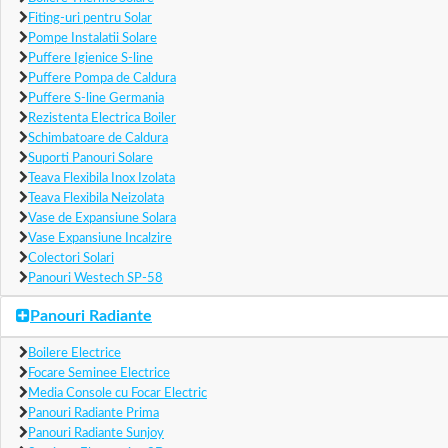
Fiting-uri pentru Solar
Pompe Instalatii Solare
Puffere Igienice S-line
Puffere Pompa de Caldura
Puffere S-line Germania
Rezistenta Electrica Boiler
Schimbatoare de Caldura
Suporti Panouri Solare
Teava Flexibila Inox Izolata
Teava Flexibila Neizolata
Vase de Expansiune Solara
Vase Expansiune Incalzire
Colectori Solari
Panouri Westech SP-58
Panouri Radiante
Boilere Electrice
Focare Seminee Electrice
Media Console cu Focar Electric
Panouri Radiante Prima
Panouri Radiante Sunjoy