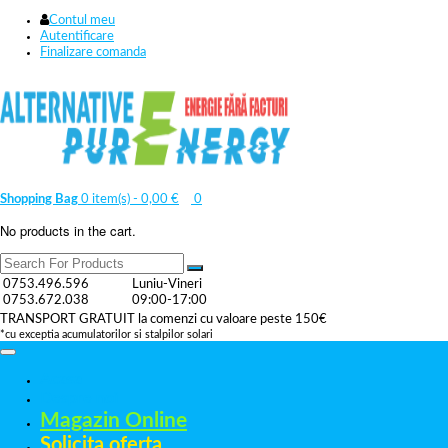
Contul meu
Autentificare
Finalizare comanda
Shopping Bag
0 item(s) -
0,00
€
0
No products in the cart.
0753.496.596
Luniu-Vineri
0753.672.038
09:00-17:00
TRANSPORT GRATUIT la comenzi cu valoare peste 150€
*cu exceptia acumulatorilor si stalpilor solari
Acasa
Despre noi
Magazin Online
Solicita oferta