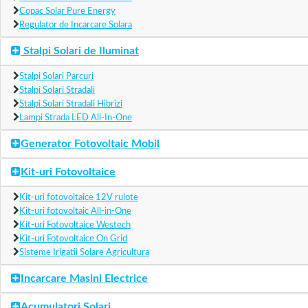
Copac Solar Pure Energy
Regulator de Incarcare Solara
Stalpi Solari de Iluminat
Stalpi Solari Parcuri
Stalpi Solari Stradali
Stalpi Solari Stradali Hibrizi
Lampi Strada LED All-In-One
Generator Fotovoltaic Mobil
Kit-uri Fotovoltaice
Kit-uri fotovoltaice 12V rulote
Kit-uri fotovoltaic All-in-One
Kit-uri Fotovoltaice Westech
Kit-uri Fotovoltaice On Grid
Sisteme Irigatii Solare Agricultura
Incarcare Masini Electrice
Acumulatori Solari