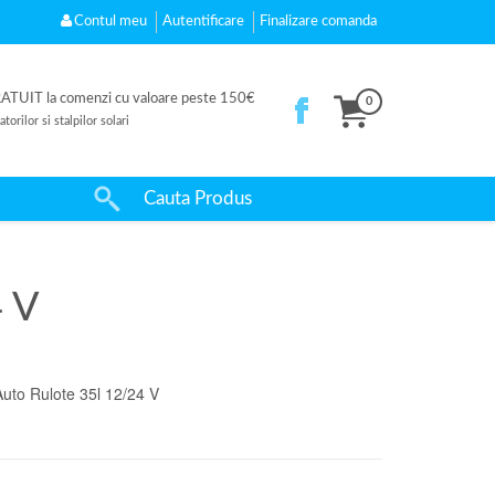
Contul meu
Autentificare
Finalizare comanda
UIT la comenzi cu valoare peste 150€
0
orilor si stalpilor solari
4 V
Auto Rulote 35l 12/24 V