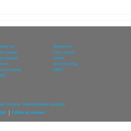
spre noi
Despre noi
um cumpar
Cum comand
um comand
Livrare
vrare
Servicii montaj
rvicii montaj
ANPC
NPC
e. Oricand. Toate drepturile rezervate.
itii
Politica de returnari