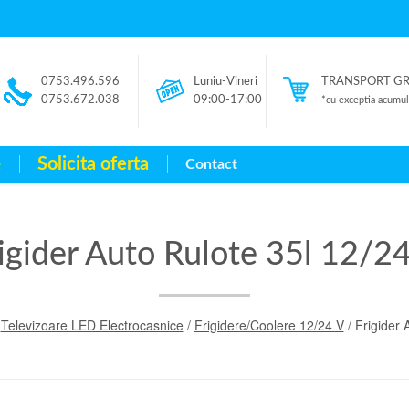
0753.496.596
Luniu-Vineri
TRANSPORT GRAT
0753.672.038
09:00-17:00
*cu exceptia acumulat
e
Solicita oferta
Contact
igider Auto Rulote 35l 12/2
/
Televizoare LED Electrocasnice
/
Frigidere/Coolere 12/24 V
/ Frigider 