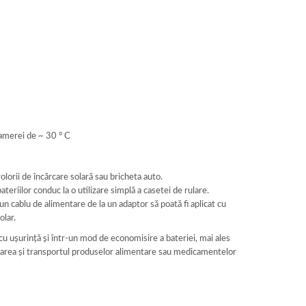
camerei de ~ 30 ° C
olorii de încărcare solară sau bricheta auto.
eriilor conduc la o utilizare simplă a casetei de rulare.
n cablu de alimentare de la un adaptor să poată fi aplicat cu
olar.
cu ușurință și într-un mod de economisire a bateriei, mai ales
itarea și transportul produselor alimentare sau medicamentelor