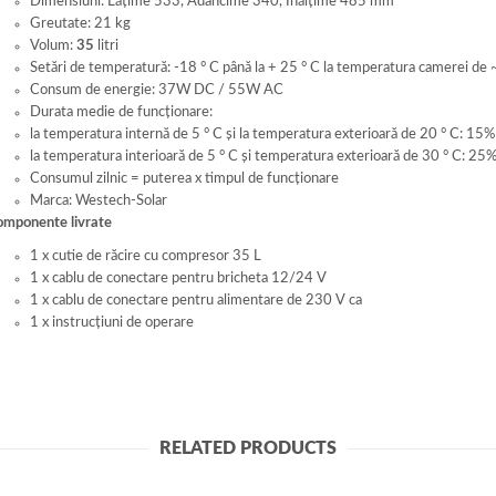
Dimensiuni: Lățime 533, Adâncime 340, Înălțime 485 mm
Greutate: 21 kg
Volum:
35
litri
Setări de temperatură: -18 ° C până la + 25 ° C la temperatura camerei de 
Consum de energie: 37W DC / 55W AC
Durata medie de funcționare:
la temperatura internă de 5 ° C și la temperatura exterioară de 20 ° C: 15%
la temperatura interioară de 5 ° C și temperatura exterioară de 30 ° C: 25
Consumul zilnic = puterea x timpul de funcționare
Marca: Westech-Solar
mponente livrate
1 x cutie de răcire cu compresor 35 L
1 x cablu de conectare pentru bricheta 12/24 V
1 x cablu de conectare pentru alimentare de 230 V ca
1 x instrucțiuni de operare
RELATED PRODUCTS