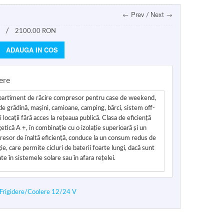
← Prev
Next →
/
/
2100.00 RON
ADAUGA IN COS
ere
rtiment de răcire compresor pentru case de weekend,
de grădină, mașini, camioane, camping, bărci, sistem off-
i locații fără acces la rețeaua publică. Clasa de eficiență
etică A +, în combinație cu o izolație superioară și un
esor de înaltă eficiență, conduce la un consum redus de
ie, care permite cicluri de baterii foarte lungi, dacă sunt
zate în sistemele solare sau în afara rețelei.
Frigidere/Coolere 12/24 V