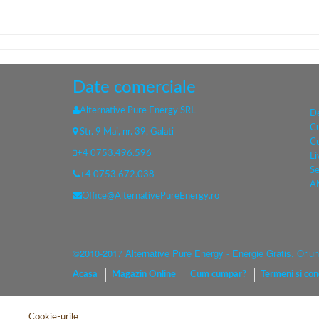
Date comerciale
Alternative Pure Energy SRL
De
C
Str. 9 Mai, nr. 39, Galati
C
+4 0753.496.596
Li
Se
+4 0753.672.038
A
Office@AlternativePureEnergy.ro
©2010-2017 Alternative Pure Energy - Energie Gratis. Oriund
Acasa
Magazin Online
Cum cumpar?
Termeni si cond
Cookie-urile