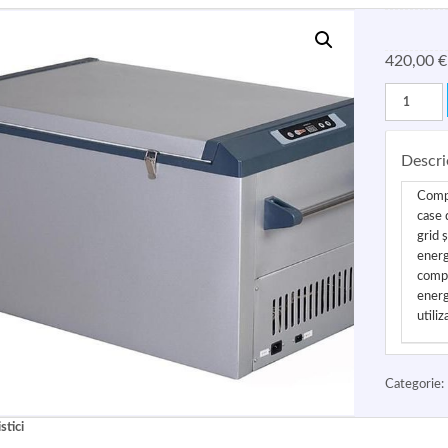
420,00
€
Descri
Compa
case 
grid ș
energ
compr
energ
utili
Categorie:
stici