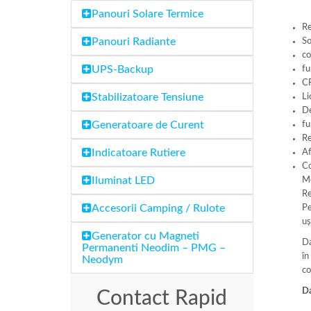
Panouri Solare Termice
Re
Panouri Radiante
So
co
UPS-Backup
fu
CF
Stabilizatoare Tensiune
Li
De
Generatoare de Curent
fu
Re
Indicatoare Rutiere
Af
Co
Iluminat LED
Mo
Re
Accesorii Camping / Rulote
Pe
uș
Generator cu Magneti
Da
Permanenti Neodim – PMG –
în
Neodym
co
Da
Contact Rapid