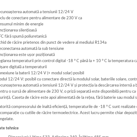
cunoașterea automată a tensiunii 12/24 V
clu de conectare pentru alimentare de 230 V ca
nsumul minim de energie
ncționarea silențioasă
C fără spumă poliuretanică
chid de răcire prietenos din punct de vedere al mediului R134a
conectarea automată la sub tensiune
ncționarea este ușor poziționată
glarea temperaturii prin control digital -18 ° C până la + 10 ° C la temperatura 
ișare digitală a temperaturii
nexiune la baterii 12/24 V (+ modul solar) posibil
dul 12/24 V: posibil cu conectare directă la modulul solar, bateriile solare, contr
cunoașterea automată a tensiunii 12/24 V și protecția la descărcarea internă a bat
ntru o sursă de alimentare de 230 V, o priză separată este disponibilă pentru ca u
urință. Caseta de răcire este apoi alimentată de la rețea, fără baterie sau modul s
torită compresorului de înaltă eficiență, temperaturile de -18 ° C sunt realizate 
 comparație cu cutiile de răcire termoelectrice. Acest lucru permite chiar depoz
ngelate.
te tehnice