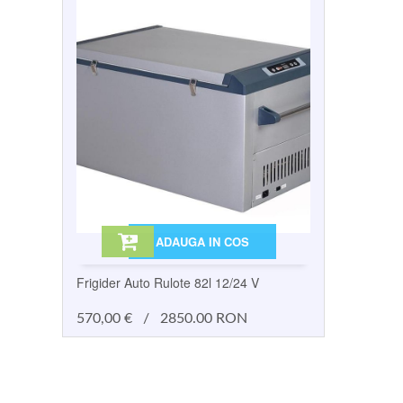
ADAUGA IN COS
Frigider Auto Rulote 82l 12/24 V
570,00
€
/
2850.00 RON